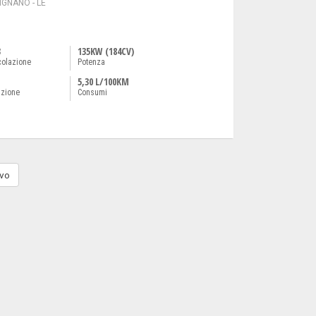
GNANO - LE
3
135KW (184CV)
colazione
Potenza
5,30 L/100KM
azione
Consumi
vo