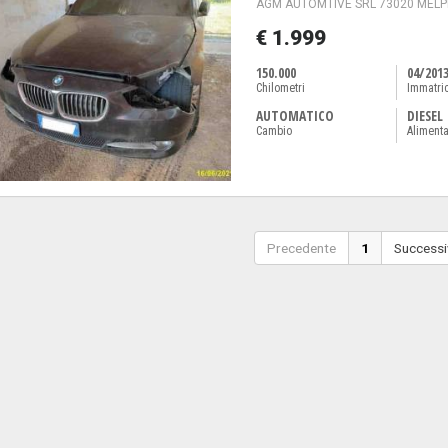
AGM AUTOMTIVE SRL 73020 MELPI
€ 1.999
150.000
04/201
Chilometri
Immatri
AUTOMATICO
DIESEL
Cambio
Aliment
Precedente
1
Successi