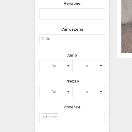
Versione
Carrozzeria
Anno
Da
a
Prezzo
Da
a
Province
×
Lecce