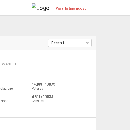
Vai al listino nuovo
Recenti
GNANO - LE
9
140KW (190CV)
colazione
Potenza
4,50 L/100KM
azione
Consumi
a