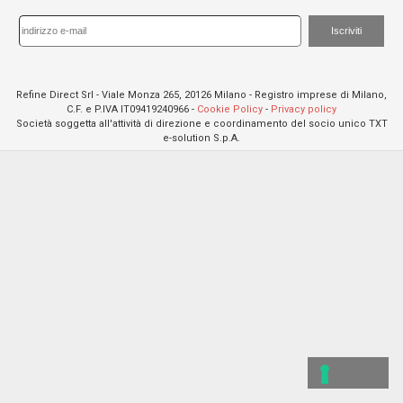
Iscriviti
Refine Direct Srl - Viale Monza 265, 20126 Milano - Registro imprese di Milano,
C.F. e P.IVA IT09419240966 -
Cookie Policy
-
Privacy policy
Società soggetta all'attività di direzione e coordinamento del socio unico TXT
e-solution S.p.A.