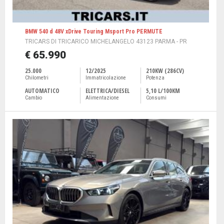
BMW 540 d 48V xDrive Touring Msport Pro PERMUTE
TRICARS DI TRICARICO MICHELANGELO 43123 PARMA - PR
€ 65.990
25.000
12/2025
210KW (286CV)
Chilometri
Immatricolazione
Potenza
AUTOMATICO
ELETTRICA/DIESEL
5,10 L/100KM
Cambio
Alimentazione
Consumi