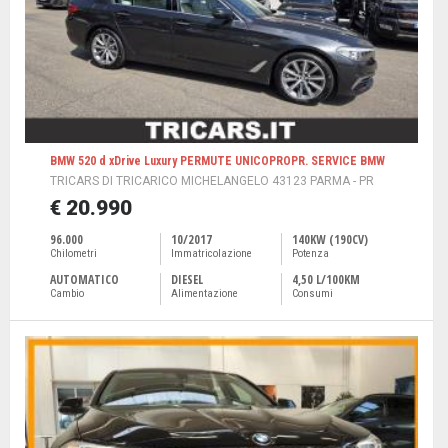
BMW 520 d xDrive Luxury PERMUTE UNICOPROPR. SERVICE BMW
TRICARS DI TRICARICO MICHELANGELO 43123 PARMA - PR
€ 20.990
96.000
10/2017
140KW (190CV)
Chilometri
Immatricolazione
Potenza
AUTOMATICO
DIESEL
4,50 L/100KM
Cambio
Alimentazione
Consumi