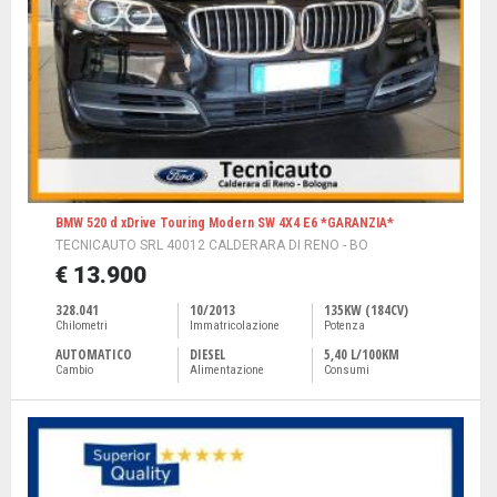
BMW 520 d xDrive Touring Modern SW 4X4 E6 *GARANZIA*
TECNICAUTO SRL 40012 CALDERARA DI RENO - BO
€ 13.900
328.041
10/2013
135KW (184CV)
Chilometri
Immatricolazione
Potenza
AUTOMATICO
DIESEL
5,40 L/100KM
Cambio
Alimentazione
Consumi