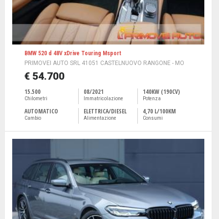
BMW 520 d 48V xDrive Touring Msport
PRIMOVEI AUTO SRL 41051 CASTELNUOVO RANGONE - MO
€ 54.700
15.500
08/2021
140KW (190CV)
Chilometri
Immatricolazione
Potenza
AUTOMATICO
ELETTRICA/DIESEL
4,70 L/100KM
Cambio
Alimentazione
Consumi