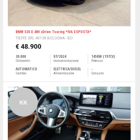
BMW 520 D 48V xDrive Touring *IVA ESPOSTA*
TIEFFE SRL 40138 BOLOGNA - BO
€ 48.900
30.000
07/2024
145KW (197CV)
Chilometri
Immatricolazione
Potenza
AUTOMATICO
ELETTRICA/DIESEL
-
Cambio
Alimentazione
Consumi