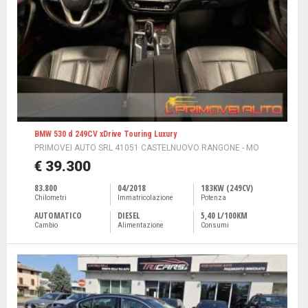
BMW 530 d 249CV xDrive Touring Luxury
PRIMOVEI AUTO SRL 41051 CASTELNUOVO RANGONE - MO
€ 39.300
83.800
04/2018
183KW (249CV)
Chilometri
Immatricolazione
Potenza
AUTOMATICO
DIESEL
5,40 L/100KM
Cambio
Alimentazione
Consumi