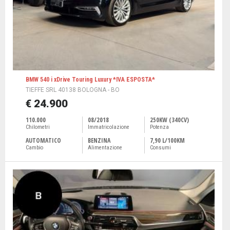
BMW 540 i xDrive Touring Luxury *IVA ESPOSTA*
TIEFFE SRL 40138 BOLOGNA - BO
€ 24.900
110.000
08/2018
250KW (340CV)
Chilometri
Immatricolazione
Potenza
AUTOMATICO
BENZINA
7,90 L/100KM
Cambio
Alimentazione
Consumi