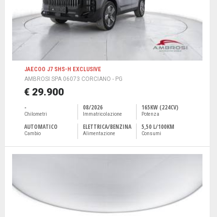
JAECOO J7 SHS-H EXCLUSIVE
AMBROSI SPA 06073 CORCIANO - PG
€ 29.900
-
08/2026
165KW (224CV)
Chilometri
Immatricolazione
Potenza
AUTOMATICO
ELETTRICA/BENZINA
5,50 L/100KM
Cambio
Alimentazione
Consumi