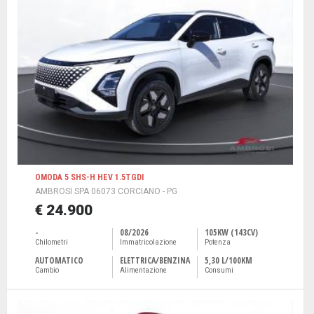
OMODA 5 SHS-H HEV 1.5TGDI
AMBROSI SPA 06073 CORCIANO - PG
€ 24.900
-
08/2026
105KW (143CV)
Chilometri
Immatricolazione
Potenza
AUTOMATICO
ELETTRICA/BENZINA
5,30 L/100KM
Cambio
Alimentazione
Consumi