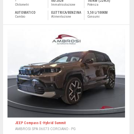
-
08/2026
165KW (224CV)
Chilometri
Immatricolazione
Potenza
AUTOMATICO
ELETTRICA/BENZINA
5,50 L/100KM
Cambio
Alimentazione
Consumi
JEEP Compass E-Hybrid Summit
AMBROSI SPA 06073 CORCIANO - PG