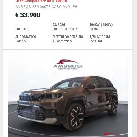
JEEP Compass E-Hybrid Summit
AMBROSI SPA 06073 CORCIANO - PG
€ 33.900
-
08/2026
106KW (144CV)
Chilometri
Immatricolazione
Potenza
AUTOMATICO
ELETTRICA/BENZINA
5,70 L/100KM
Cambio
Alimentazione
Consumi