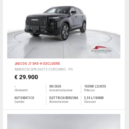
JAECOO J7 SHS-H EXCLUSIVE
AMBROSI SPA 06073 CORCIANO - PG
€ 29.900
-
08/2026
165KW (224CV)
Chilometri
Immatricolazione
Potenza
AUTOMATICO
ELETTRICA/BENZINA
5,50 L/100KM
Cambio
Alimentazione
Consumi