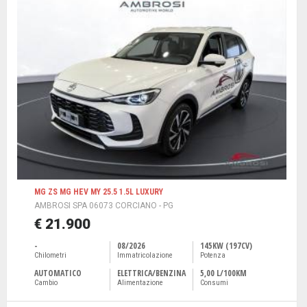
MG ZS MG HEV MY 25.5 1.5L LUXURY
AMBROSI SPA 06073 CORCIANO - PG
€ 21.900
-
08/2026
145KW (197CV)
Chilometri
Immatricolazione
Potenza
AUTOMATICO
ELETTRICA/BENZINA
5,00 L/100KM
Cambio
Alimentazione
Consumi