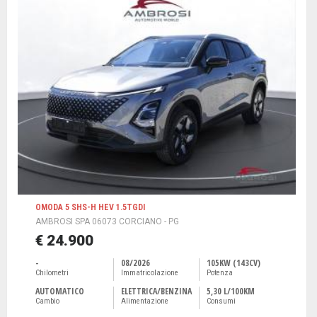
OMODA 5 SHS-H HEV 1.5TGDI
AMBROSI SPA 06073 CORCIANO - PG
€ 24.900
-
08/2026
105KW (143CV)
Chilometri
Immatricolazione
Potenza
AUTOMATICO
ELETTRICA/BENZINA
5,30 L/100KM
Cambio
Alimentazione
Consumi