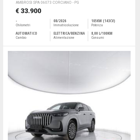
AMBROSI SPA 06073 CORCIANO - PG
€ 33.900
-
08/2026
105KW (143CV)
Chilometri
Immatricolazione
Potenza
AUTOMATICO
ELETTRICA/BENZINA
8,00 L/100KM
Cambio
Alimentazione
Consumi