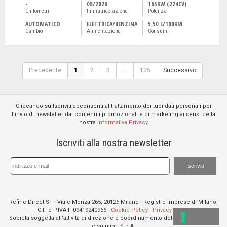
-
08/2026
165KW (224CV)
Chilometri
Immatricolazione
Potenza
AUTOMATICO
ELETTRICA/BENZINA
5,50 L/100KM
Cambio
Alimentazione
Consumi
Precedente
1
2
3
...
135
Successivo
Cliccando su Iscriviti acconsenti al trattamento dei tuoi dati personali per
l'invio di newsletter dai contenuti promozionali e di marketing ai sensi della
nostra
Informativa Privacy
Iscriviti alla nostra newsletter
Iscriviti
Refine Direct Srl - Viale Monza 265, 20126 Milano - Registro imprese di Milano,
C.F. e P.IVA IT09419240966 -
Cookie Policy
-
Privacy policy
Società soggetta all'attività di direzione e coordinamento del socio unico TXT
e-solution S.p.A.