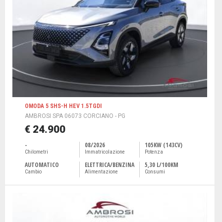
OMODA 5 SHS-H HEV 1.5TGDI
AMBROSI SPA 06073 CORCIANO - PG
€ 24.900
-
08/2026
105KW (143CV)
Chilometri
Immatricolazione
Potenza
AUTOMATICO
ELETTRICA/BENZINA
5,30 L/100KM
Cambio
Alimentazione
Consumi