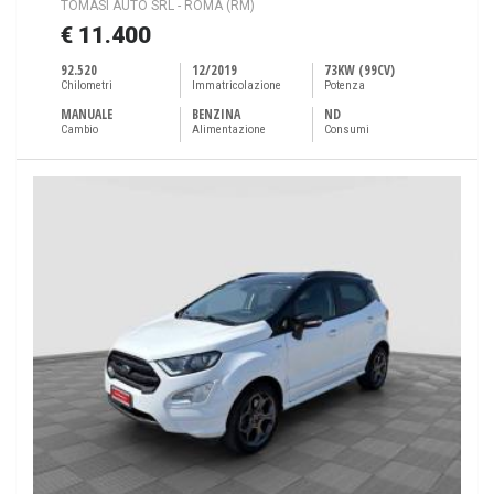
TOMASI AUTO SRL - ROMA (RM)
€ 11.400
92.520
12/2019
73KW (99CV)
Chilometri
Immatricolazione
Potenza
MANUALE
BENZINA
ND
Cambio
Alimentazione
Consumi