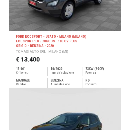
FORD ECOSPORT - USATO - MILANO (MILANO)
ECOSPORT 1.0 ECOBOOST 100 CV PLUS
GRIGIO - BENZINA - 2020
TOMASI AUTO SRL - MILANO (MI)
€ 13.400
15.961
10/2020
73KW (99CV)
Chilometri
Immatricolazione
Potenza
MANUALE
BENZINA
ND
Cambio
Alimentazione
Consumi