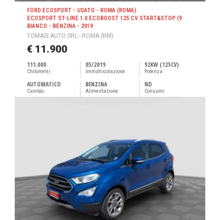
FORD ECOSPORT - USATO - ROMA (ROMA)
ECOSPORT ST-LINE 1.0 ECOBOOST 125 CV START&STOP (9
BIANCO - BENZINA - 2019
TOMASI AUTO SRL - ROMA (RM)
€ 11.900
111.000
05/2019
92KW (125CV)
Chilometri
Immatricolazione
Potenza
AUTOMATICO
BENZINA
ND
Cambio
Alimentazione
Consumi