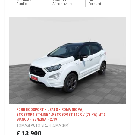
Cambio
Alimentazione
Consumi
FORD ECOSPORT - USATO - ROMA (ROMA)
ECOSPORT ST-LINE 1.0 ECOBOOST 100 CV (73 KW) MT6
BIANCO - BENZINA - 2019
TOMASI AUTO SRL - ROMA (RM)
€ 13.900