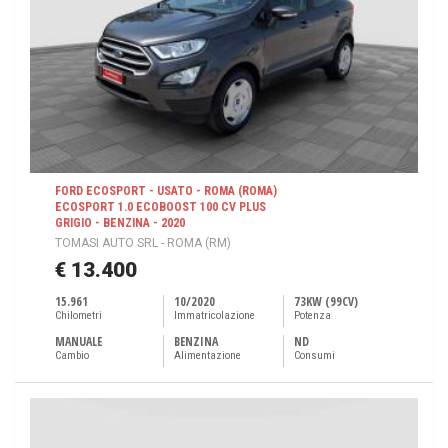
FORD ECOSPORT - USATO - ROMA (ROMA)
ECOSPORT 1.0 ECOBOOST 100 CV PLUS
GRIGIO - BENZINA - 2020
TOMASI AUTO SRL - ROMA (RM)
€ 13.400
15.961
10/2020
73KW (99CV)
Chilometri
Immatricolazione
Potenza
MANUALE
BENZINA
ND
Cambio
Alimentazione
Consumi