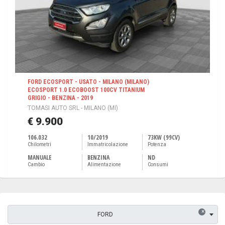
FORD ECOSPORT - USATO - MILANO (MILANO)
ECOSPORT 1.0 ECOBOOST 100CV TITANIUM
GRIGIO - BENZINA - 2019
TOMASI AUTO SRL - MILANO (MI)
€ 9.900
106.032
10/2019
73KW (99CV)
Chilometri
Immatricolazione
Potenza
MANUALE
BENZINA
ND
Cambio
Alimentazione
Consumi
×
FORD