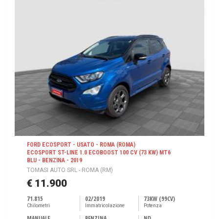
FORD ECOSPORT - USATO - ROMA (ROMA)
ECOSPORT ST-LINE 1.0 ECOBOOST 100 CV (73 KW) MT6
BLU - BENZINA - 2019
TOMASI AUTO SRL - ROMA (RM)
€ 11.900
71.815
02/2019
73KW (99CV)
Chilometri
Immatricolazione
Potenza
MANUALE
BENZINA
ND