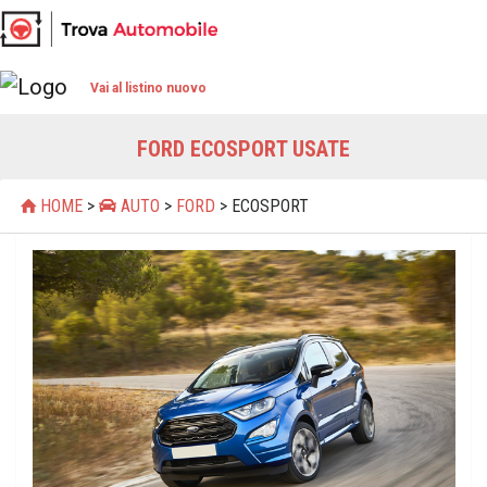
Vai al listino nuovo
FORD ECOSPORT USATE
HOME
>
AUTO
>
FORD
> ECOSPORT