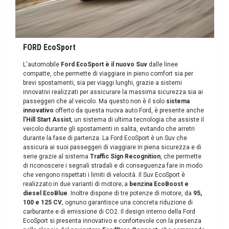
FORD EcoSport
L'automobile
Ford EcoSport è il nuovo Suv
dalle linee
compatte, che permette di viaggiare in pieno comfort sia per
brevi spostamenti, sia per viaggi lunghi, grazie a sistemi
innovativi realizzati per assicurare la massima sicurezza sia ai
passeggeri che al veicolo. Ma questo non è il solo
sistema
innovativo
offerto da questa nuova auto Ford, è presente anche
l'Hill Start Assist
, un sistema di ultima tecnologia che assiste il
veicolo durante gli spostamenti in salita, evitando che arretri
durante la fase di partenza. La Ford EcoSport è un Suv che
assicura ai suoi passeggeri di viaggiare in piena sicurezza e di
serie grazie al sistema
Traffic Sign Recognition
, che permette
di riconoscere i segnali stradali e di conseguenza fare in modo
che vengono rispettati i limiti di velocità. Il Suv EcoSport è
realizzato in due varianti di motore; a
benzina EcoBoost e
diesel
EcoBlue
. Inoltre dispone di tre potenze di motore, da
95,
100 e 125 CV
, ognuno garantisce una concreta riduzione di
carburante e di emissione di CO2. Il design interno della Ford
EcoSport si presenta innovativo e confortevole con la presenza