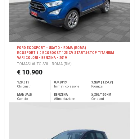
FORD ECOSPORT - USATO - ROMA (ROMA)
ECOSPORT 1.0 ECOBOOST 125 CV START&STOP TITANIUM
VARI COLORI - BENZINA - 2019
TOMASI AUTO SRL - ROMA (RM)
€ 10.900
120.519
03/2019
92KW (125CV)
Chilometri
Immatricolazione
Potenza
MANUALE
BENZINA
5,30L/100KM
Cambio
Alimentazione
Consumi