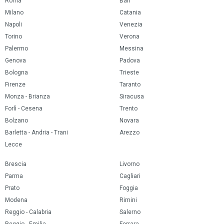
Roma
Bari
Milano
Catania
Napoli
Venezia
Torino
Verona
Palermo
Messina
Genova
Padova
Bologna
Trieste
Firenze
Taranto
Monza - Brianza
Siracusa
Forlì - Cesena
Trento
Bolzano
Novara
Barletta - Andria - Trani
Arezzo
Lecce
Brescia
Livorno
Parma
Cagliari
Prato
Foggia
Modena
Rimini
Reggio - Calabria
Salerno
Reggio - Emilia
Ferrara