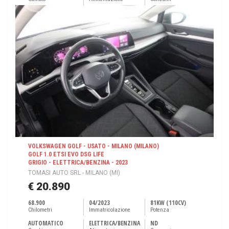
VOLKSWAGEN GOLF - USATO - MILANO (MILANO)
GOLF 1.0 ETSI EVO DSG LIFE
GRIGIO - ELETTRICA/BENZINA - 2023
TOMASI AUTO SRL - MILANO (MI)
€ 20.890
68.900
04/2023
81KW (110CV)
Chilometri
Immatricolazione
Potenza
AUTOMATICO
ELETTRICA/BENZINA
ND