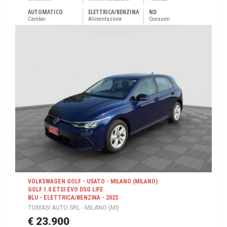
AUTOMATICO
ELETTRICA/BENZINA
ND
Cambio
Alimentazione
Consumi
VOLKSWAGEN GOLF - USATO - MILANO (MILANO)
GOLF 1.0 ETSI EVO DSG LIFE
BLU - ELETTRICA/BENZINA - 2023
TOMASI AUTO SRL - MILANO (MI)
€ 23.900