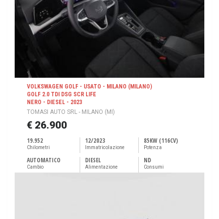
VOLKSWAGEN GOLF - USATO - MILANO (MILANO)
GOLF 2.0 TDI DSG SCR LIFE
NERO - DIESEL - 2023
TOMASI AUTO SRL - MILANO (MI)
€ 26.900
19.952
12/2023
85KW (116CV)
Chilometri
Immatricolazione
Potenza
AUTOMATICO
DIESEL
ND
Cambio
Alimentazione
Consumi