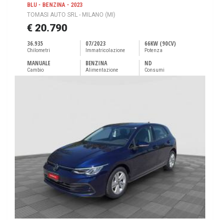
BLU - BENZINA - 2023
TOMASI AUTO SRL - MILANO (MI)
€ 20.790
36.935
07/2023
66KW (90CV)
Chilometri
Immatricolazione
Potenza
MANUALE
BENZINA
ND
Cambio
Alimentazione
Consumi