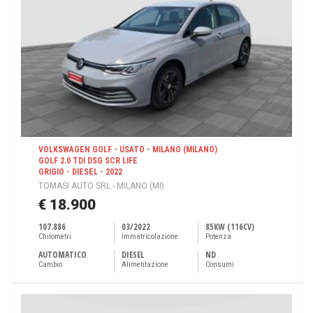
VOLKSWAGEN GOLF - USATO - MILANO (MILANO)
GOLF 2.0 TDI DSG SCR LIFE
GRIGIO - DIESEL - 2022
TOMASI AUTO SRL - MILANO (MI)
€ 18.900
107.886
03/2022
85KW (116CV)
Chilometri
Immatricolazione
Potenza
AUTOMATICO
DIESEL
ND
Cambio
Alimentazione
Consumi