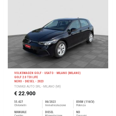
VOLKSWAGEN GOLF - USATO - MILANO (MILANO)
GOLF 2.0 TDI LIFE
NERO - DIESEL - 2023
TOMASI AUTO SRL - MILANO (MI)
€ 22.900
55.427
06/2023
85KW (116CV)
Chilometri
Immatricolazione
Potenza
MANUALE
DIESEL
ND
Cambio
Alimentazione
Consumi