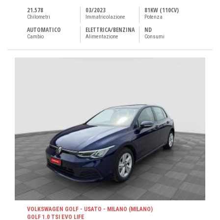
21.578
03/2023
81KW (110CV)
Chilometri
Immatricolazione
Potenza
AUTOMATICO
ELETTRICA/BENZINA
ND
Cambio
Alimentazione
Consumi
VOLKSWAGEN GOLF - USATO - MILANO (MILANO)
GOLF 1.0 TSI EVO LIFE