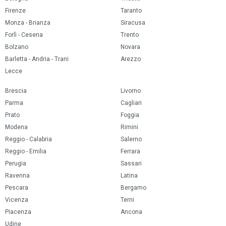
Firenze
Taranto
Monza - Brianza
Siracusa
Forlì - Cesena
Trento
Bolzano
Novara
Barletta - Andria - Trani
Arezzo
Lecce
Brescia
Livorno
Parma
Cagliari
Prato
Foggia
Modena
Rimini
Reggio - Calabria
Salerno
Reggio - Emilia
Ferrara
Perugia
Sassari
Ravenna
Latina
Pescara
Bergamo
Vicenza
Terni
Piacenza
Ancona
Udine