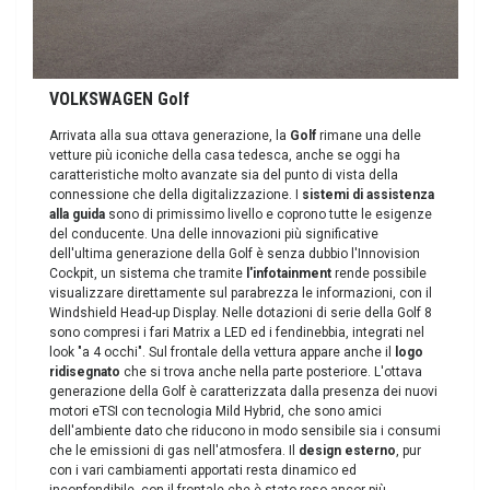
VOLKSWAGEN Golf
Arrivata alla sua ottava generazione, la
Golf
rimane una delle
vetture più iconiche della casa tedesca, anche se oggi ha
caratteristiche molto avanzate sia del punto di vista della
connessione che della digitalizzazione. I
sistemi di assistenza
alla guida
sono di primissimo livello e coprono tutte le esigenze
del conducente. Una delle innovazioni più significative
dell'ultima generazione della Golf è senza dubbio l'Innovision
Cockpit, un sistema che tramite
l'infotainment
rende possibile
visualizzare direttamente sul parabrezza le informazioni, con il
Windshield Head-up Display. Nelle dotazioni di serie della Golf 8
sono compresi i fari Matrix a LED ed i fendinebbia, integrati nel
look "a 4 occhi". Sul frontale della vettura appare anche il
logo
ridisegnato
che si trova anche nella parte posteriore. L'ottava
generazione della Golf è caratterizzata dalla presenza dei nuovi
motori eTSI con tecnologia Mild Hybrid, che sono amici
dell'ambiente dato che riducono in modo sensibile sia i consumi
che le emissioni di gas nell'atmosfera. Il
design esterno
, pur
con i vari cambiamenti apportati resta dinamico ed
inconfondibile, con il frontale che è stato reso ancor più