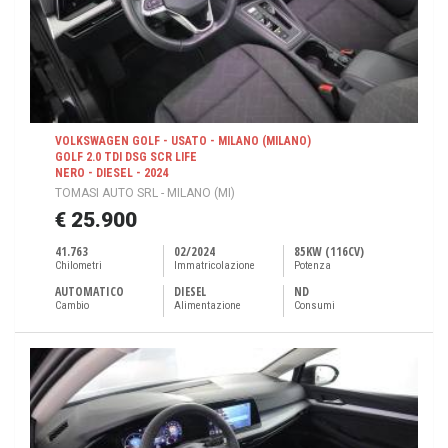
VOLKSWAGEN GOLF - USATO - MILANO (MILANO)
GOLF 2.0 TDI DSG SCR LIFE
NERO - DIESEL - 2024
TOMASI AUTO SRL - MILANO (MI)
€ 25.900
41.763
02/2024
85KW (116CV)
Chilometri
Immatricolazione
Potenza
AUTOMATICO
DIESEL
ND
Cambio
Alimentazione
Consumi