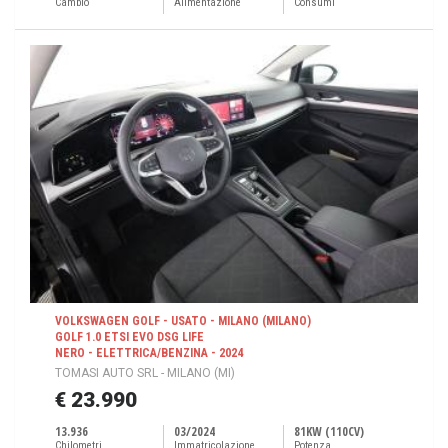
Cambio
Alimentazione
Consumi
VOLKSWAGEN GOLF - USATO - MILANO (MILANO)
GOLF 1.0 ETSI EVO DSG LIFE
NERO - ELETTRICA/BENZINA - 2024
TOMASI AUTO SRL - MILANO (MI)
€ 23.990
13.936
03/2024
81KW (110CV)
Chilometri
Immatricolazione
Potenza