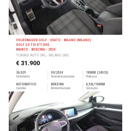
VOLKSWAGEN GOLF - USATO - MILANO (MILANO)
GOLF 2.0 TSI GTI DSG
BIANCO - BENZINA - 2024
TOMASI AUTO SRL - MILANO (MI)
€ 31.900
36.029
03/2024
180KW (245CV)
Chilometri
Immatricolazione
Potenza
AUTOMATICO
BENZINA
6,50L/100KM
Cambio
Alimentazione
Consumi