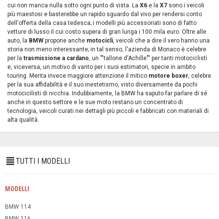
cui non manca nulla sotto ogni punto di vista. La
X6
e la
X7
sono i veicoli
più maestosi e basterebbe un rapido sguardo dal vivo per rendersi conto
dell'offerta della casa tedesca; i modelli più accessoriati sono di fatto
vetture di lusso il cui costo supera di gran lunga i 100 mila euro. Oltre alle
auto, la
BMW
propone anche
motocicli
, veicoli che a dire il vero hanno una
storia non meno interessante; in tal senso, l'azienda di Monaco è celebre
per la
trasmissione a cardano
, un ""tallone d'Achille"" per tanti motociclisti
e, viceversa, un motivo di vanto per i suoi estimatori, specie in ambito
touring. Merita invece maggiore attenzione il mitico
motore boxer
, celebre
per la sua affidabilità e il suo inestetismo, visto diversamente da pochi
motocicilisti di nicchia. Indubbiamente, la BMW ha saputo far parlare di sé
anche in questo settore e le sue moto restano un concentrato di
tecnologia, veicoli curati nei dettagli più piccoli e fabbricati con materiali di
alta qualità.
TUTTI I MODELLI
MODELLI
BMW 114
BMW 116