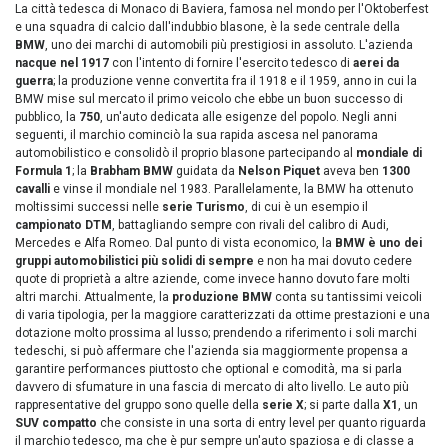
La città tedesca di Monaco di Baviera, famosa nel mondo per l'Oktoberfest
e una squadra di calcio dall'indubbio blasone, è la sede centrale della
BMW
, uno dei marchi di automobili più prestigiosi in assoluto. L'azienda
nacque nel 1917
con l'intento di fornire l'esercito tedesco di
aerei da
guerra
; la produzione venne convertita fra il 1918 e il 1959, anno in cui la
BMW mise sul mercato il primo veicolo che ebbe un buon successo di
pubblico, la
750
, un'auto dedicata alle esigenze del popolo. Negli anni
seguenti, il marchio cominciò la sua rapida ascesa nel panorama
automobilistico e consolidò il proprio blasone partecipando al
mondiale di
Formula 1
; la
Brabham BMW
guidata da
Nelson Piquet
aveva ben
1300
cavalli
e vinse il mondiale nel 1983. Parallelamente, la BMW ha ottenuto
moltissimi successi nelle
serie Turismo
, di cui è un esempio il
campionato DTM
, battagliando sempre con rivali del calibro di Audi,
Mercedes e Alfa Romeo. Dal punto di vista economico, la
BMW è uno dei
gruppi automobilistici più solidi di sempre
e non ha mai dovuto cedere
quote di proprietà a altre aziende, come invece hanno dovuto fare molti
altri marchi. Attualmente, la
produzione BMW
conta su tantissimi veicoli
di varia tipologia, per la maggiore caratterizzati da ottime prestazioni e una
dotazione molto prossima al lusso; prendendo a riferimento i soli marchi
tedeschi, si può affermare che l'azienda sia maggiormente propensa a
garantire performances piuttosto che optional e comodità, ma si parla
davvero di sfumature in una fascia di mercato di alto livello. Le auto più
rappresentative del gruppo sono quelle della
serie X
; si parte dalla
X1
, un
SUV compatto
che consiste in una sorta di entry level per quanto riguarda
il marchio tedesco, ma che è pur sempre un'auto spaziosa e di classe a